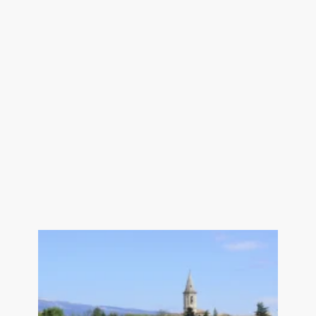
Agence immobilière de Carpentras
- Aubignan - Beaumes-de-Venise
Classe énergie A, Classe climat A
Montant estimé des dépenses
annuelles d'énergie pour un usage
standard : entre 480.00 € et 700.00
€ sur les années 2021, 2022 et
2023 (abonnements compris). Les
informations sur les risques
auxquels ce bien est exposé sont
disponibles sur le site Géorisques :
georisques.gouv.fr.