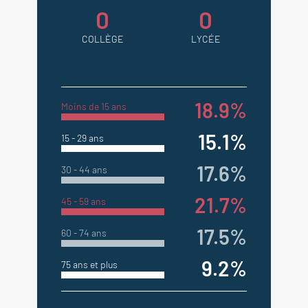
0
0
COLLÈGE
LYCÉE
18.9%
Moins de 15 ans
15.1%
15 - 29 ans
17.6%
30 - 44 ans
21.7%
45 - 59 ans
17.5%
60 - 74 ans
9.2%
75 ans et plus