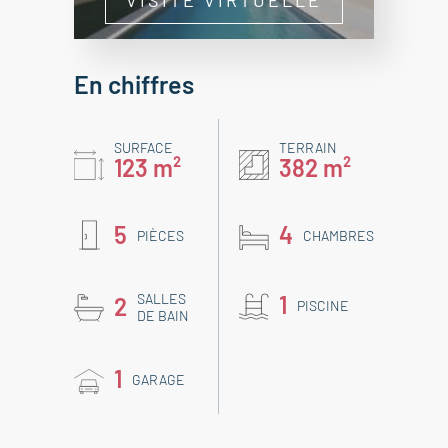
En chiffres
SURFACE
TERRAIN
123 m²
382 m²
5
4
PIÈCES
CHAMBRES
SALLES
1
2
PISCINE
DE BAIN
1
GARAGE