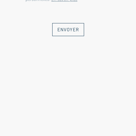
- Etage -
Dégagement 3.5 m²
ENVOYER
Chambre avec dressing 15.5 m²
Chambre 11 m²
Chambre 11.5 m²
Salle de bain 6.5 m²
Toilette 1.5 m²
- Piscine 3x7 PVC armé, filtration
chlore
- Garage 22 m²
- Climatisation
- Double vitrage
- Tout à l'égout