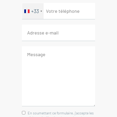
Chambre Ouest avec penderie 14
+33
m²
Chambre Ouest avec penderie 16.50
m²
Atelier extérieur 5 m²
Abri bois
Immobilier Nyons - Drôme
Provençale
En soumettant ce formulaire, j'accepte les