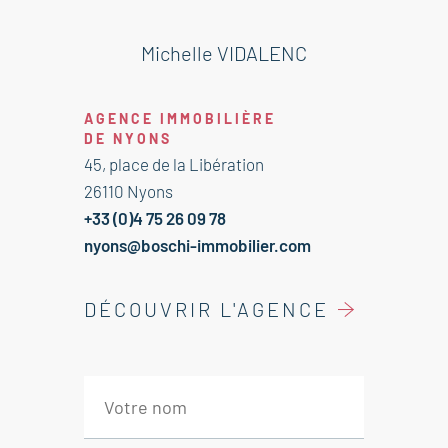
Salon séjour avec cuisine équipée
52.50 m² accès jardin
Michelle VIDALENC
Buanderie 7 m² accès jardin
Dégagement 1.50 m²
AGENCE IMMOBILIÈRE
Bureau 10 m²
DE NYONS
45, place de la Libération
---1er étage côté sud---
26110 Nyons
Chambre parentale avec dressing
+33 (0)4 75 26 09 78
et salle d'eau 21.50 m²
nyons@boschi-immobilier.com
---1er étage côté nord---
DÉCOUVRIR L'AGENCE
Dégagement 4.50 m²
WC 1 m²
Salle d'eau 5 m²
Chambre Ouest avec penderie et
lavabo 14 m²