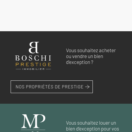
EXCLUSIVITÉ
EXCLUSIVITÉ
Vous souhaitez acheter
NYONS
NYONS
NYONS
NYONS
NYONS
ou vendre un bien
Chalets au calme région de
Villa avec terrain boisé et
Villa avec piscine située à
Belle maison avec piscine à
Charmante maison de plain pied
d'exception ?
Nyons
ruisseau à Nyons
Nyons
Nyons
région Nyons
420 000 €
349 000 €
399 000 €
395 000 €
419 900 €
NOS PROPRIÉTÉS DE PRESTIGE
RÉF. 017645
RÉF. 019124
RÉF. 019046
RÉF. 018814
RÉF. 017766
138 m²
4
chambres
terrain 1 158 m²
150 m²
136 m²
190 m²
3
5
4
chambres
chambres
chambres
terrain 1 102 m²
terrain 3 658 m²
terrain 1 120 m²
1
piscine
1
94 m²
1
1
piscine
piscine
piscine
2
chambres
terrain 1 714 m²
Vous souhaitez louer un
bien d'exception pour vos