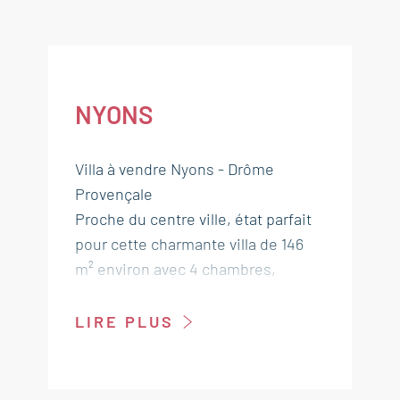
NYONS
Villa à vendre Nyons - Drôme
Provençale
Proche du centre ville, état parfait
pour cette charmante villa de 146
m² environ avec 4 chambres,
implantée sur un jardin clos et
arboré d'oliviers de 632 m².
LIRE PLUS
Hall d'entrée avec WC et penderie
3.50 m²