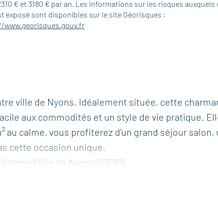
2310 € et 3180 € par an. Les informations sur les risques auxquels 
st exposé sont disponibles sur le site Géorisques :
//www.georisques.gouv.fr
ntre ville de Nyons. Idéalement située, cette charma
facile aux commodités et un style de vie pratique. El
² au calme, vous profiterez d'un grand séjour salon,
s cette occasion unique.
hi Immobilier de Nyons (26110).