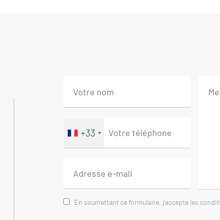
Entrée 2,50 m²
Séjour / Salon cheminée accès jardin 44 m
Cuisine équipée ouverte 13 m²
Couloir avec penderie 8 m²
WC lave mains 2 m²
Chambre / Bureau placard 10 m²
Salle de bains douche et baignoire 6,50 m²
Chambre Sud penderie 12 m²
Salon accès véranda et jardin25 m²
+33
Bureau / Chambre16 m²
Véranda : 17 m²
--Etage--
Mezzanine / Chambre accès terrasse 10 m
En soumettant ce formulaire, j'accepte les condi
Salle d’eau et WC 2.50 m²