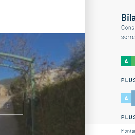
Bil
Cons
serre
A
PLUS
A
LLE
PLUS
Montan