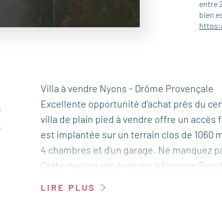
entre 
bien e
https:
d
Villa à vendre Nyons - Drôme Provençale
Excellente opportunité d'achat près du ce
s
villa de plain pied à vendre offre un accès 
s
est implantée sur un terrain clos de 1060 m
4 chambres et d'un garage. Ne manquez pa
Cette maison est à vendre à l'agence Bosc
LIRE PLUS
Elle se compose de :
--Rez-de-chaussée--