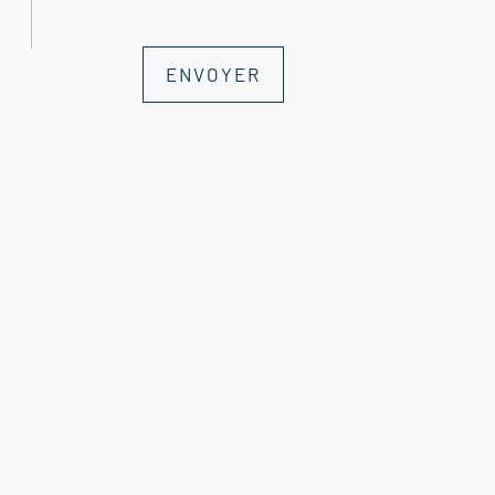
Terrasse : 4 m²
ENVOYER
--Garage : 30 m²
--Cave : 10 m²
Agence Immobilière Nyons - Aubres - Vent