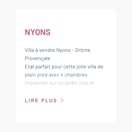
NYONS
Villa à vendre Nyons - Drôme
Provençale
Etat parfait pour cette jolie villa de
plain pied avec 4 chambres
implantée sur un jardin clos et
arboré de 500 m² avec
piscine,sauna et jacuzzi.
LIRE PLUS
Grand séjour salon cuisine équipée
de 56 m² donnant sur jardin et