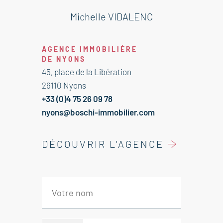
terrasse Sud Ouest
3 Chambres avec penderie de 10
Michelle VIDALENC
m², 10.50 m² et 14 m²
1 Chambre 9 m²
AGENCE IMMOBILIÈRE
Salle d'eau avec douche à l'italienne
DE NYONS
6 m²
45, place de la Libération
WC 1 m²
26110 Nyons
Dégagement 5 m²
+33 (0)4 75 26 09 78
Buanderie 6.50 m²
nyons@boschi-immobilier.com
Pièce sauna / jacuzzi 11.50 m²
Panneaux photovoltaïques, poêle à
DÉCOUVRIR L'AGENCE
bois, garage 23 m²
Immobilier Nyons - Drôme
Provençale