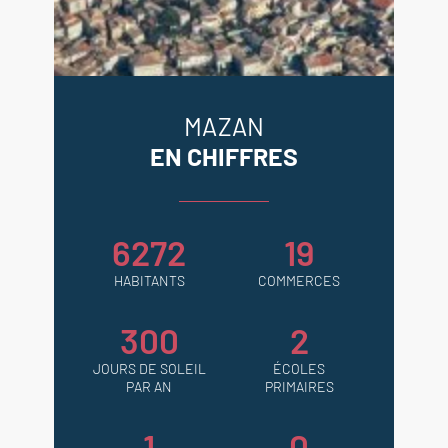
MAZAN
EN CHIFFRES
6272
19
HABITANTS
COMMERCES
300
2
JOURS DE SOLEIL
ÉCOLES
PAR AN
PRIMAIRES
1
0