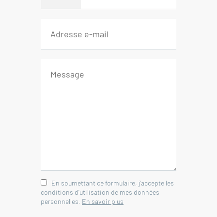
- chambre avec placard 11 m²
-- Piscine 5,25 m de diamètre
-- Garage 19,5 m²
Agence immobilière Mazan -
Provence - Mont Ventoux
En soumettant ce formulaire, j'accepte les
conditions d'utilisation de mes données
personnelles.
En savoir plus