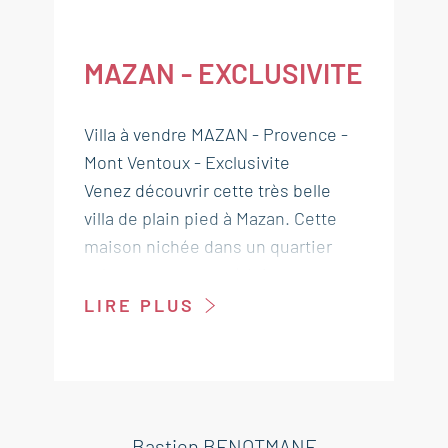
MAZAN - EXCLUSIVITE
Villa à vendre MAZAN - Provence -
Mont Ventoux - Exclusivite
Venez découvrir cette très belle
villa de plain pied à Mazan. Cette
maison nichée dans un quartier
calme saura vous séduire par son
emplacement proche du village,
LIRE PLUS
dans un quartier résidentiel très
calme. Vous pourrez profiter de son
magnifique jardin arboré de 1180
m2 avec piscine. Cette
construction rénové en 2017 offre
Bastien BENOTMANE