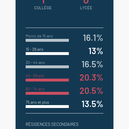
COLLÈGE
LYCÉE
16.1%
Moins de 15 ans
13%
15 - 29 ans
16.5%
30 - 44 ans
20.3%
45 - 59 ans
20.5%
60 - 74 ans
13.5%
75 ans et plus
RÉSIDENCES SECONDAIRES