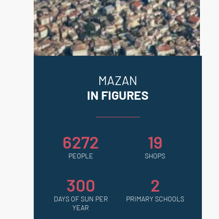
MAZAN
IN FIGURES
6272
19
PEOPLE
SHOPS
300
2
DAYS OF SUN PER
PRIMARY SCHOOLS
YEAR