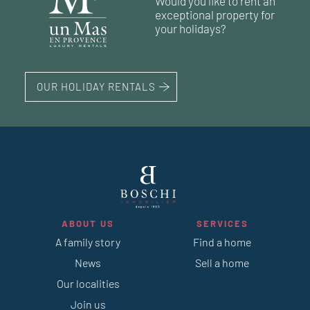
Would you like to rent an
exceptional property for
76 m²
193 m²
2
5
bedrooms
bedrooms
land 1 330 m²
land 1 703 m²
your holidays?
OUR HOLIDAY RENTALS
ABOUT US
SERVICES
A family story
Find a home
News
Sell a home
Our localities
Join us