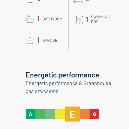
1
SWIMMING
1
BATHROOM
POOL
1
GARAGE
Energetic performance
Energetic performance & Greenhouse
gas emissions
E
A
G