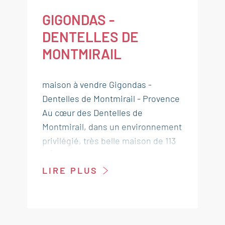
GIGONDAS -
DENTELLES DE
MONTMIRAIL
maison à vendre Gigondas -
Dentelles de Montmirail - Provence
Au cœur des Dentelles de
Montmirail, dans un environnement
privilégié, très belle maison de 113
m² composée de 2 logements
pouvant être rassemblés, 4
LIRE PLUS
chambres et un terrain arboré de
près de 2 500 m². Vous profiterez
d'une atmosphère paisible et d'une