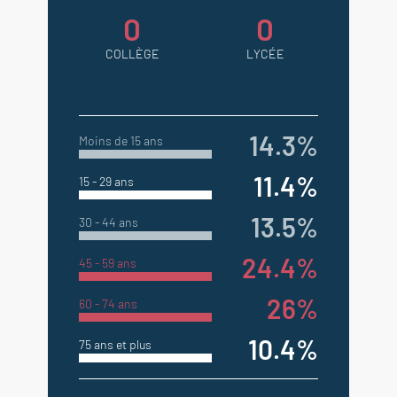
0
0
COLLÈGE
LYCÉE
14.3%
Moins de 15 ans
11.4%
15 - 29 ans
13.5%
30 - 44 ans
24.4%
45 - 59 ans
26%
60 - 74 ans
10.4%
75 ans et plus