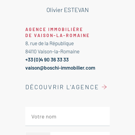
exceptionnelle vue dominante. Un
vrai havre de paix !
Olivier ESTEVAN
--- Logement 1 : 61 m²
AGENCE IMMOBILIÈRE
Au rez-de-chaussée:
DE VAISON-LA-ROMAINE
Salon avec cheminée
8, rue de la République
Cuisine
84110 Vaison-la-Romaine
WC
+33 (0)4 90 36 33 33
Au 1er étage:
vaison@boschi-immobilier.com
Salle de bains
2 Chambres
DÉCOUVRIR L'AGENCE
--- Logement 2 : 52.5 m²
Au rez-de-chaussée:
Salon avec cheminée
Cuisine