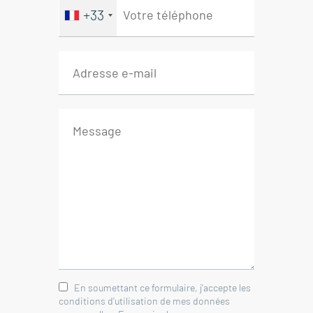
WC
+33
Au 1er étage:
Salle de bains
2 Chambres
Surface totale 113 m² environ
Systeme d'assainissement
individuel à créer
immobilier Vaison-la-Romaine -
Vaucluse
En soumettant ce formulaire, j'accepte les
conditions d'utilisation de mes données