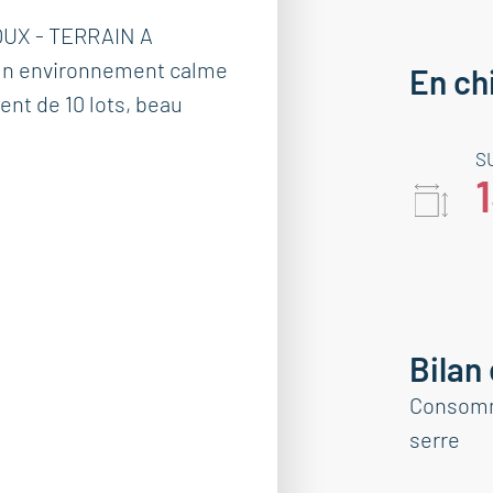
UX - TERRAIN A
un environnement calme
En ch
ent de 10 lots, beau
S
Bilan
Consomma
serre