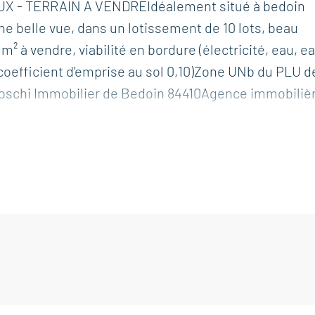
X - TERRAIN A VENDREIdéalement situé à bedoin
e belle vue, dans un lotissement de 10 lots, beau
m² à vendre, viabilité en bordure (électricité, eau, e
 (coefficient d'emprise au sol 0,10)Zone UNb du PLU d
 Boschi Immobilier de Bedoin 84410Agence immobiliè
ce bien est exposé sont disponibles sur le site