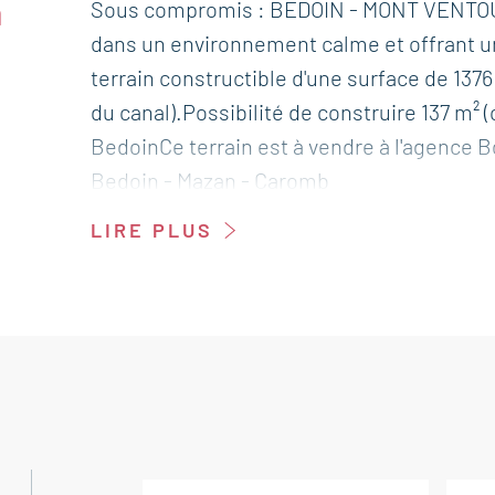
n
Sous compromis : BEDOIN - MONT VENTOU
dans un environnement calme et offrant un
terrain constructible d'une surface de 1376 
du canal).Possibilité de construire 137 m²
BedoinCe terrain est à vendre à l'agence
Bedoin - Mazan - Caromb
LIRE PLUS
Les informations sur les risques auxquels 
Géorisques : georisques.gouv.fr.