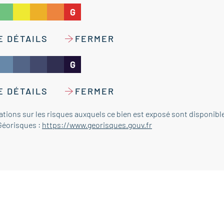
G
E DÉTAILS
FERMER
G
E DÉTAILS
FERMER
ations sur les risques auxquels ce bien est exposé sont disponibl
 Géorisques :
https://www.georisques.gouv.fr