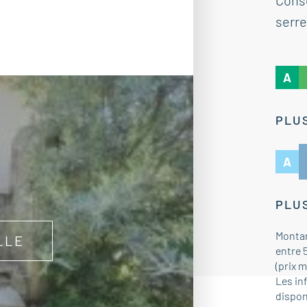
Cons
serre
A
PLUS
A
PLUS
Montan
LLE
entre 
(prix 
Les in
dispon