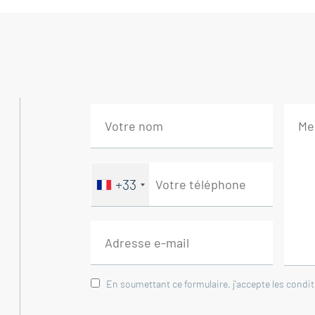
Elle se compose de :
-Rez-de-chaussée-
Cuisine 22 m²
Salon 9 m²
-Terrasse 30 m²
-1er étage-
Chambre 12 m²
Chambre avec placards 15 m²
+33
Salle de bain avec WC 4 m²
Dégagement 2 m²
Agence immobilière Buis-Les-Baronnies - 
En soumettant ce formulaire, j'accepte les condi
Honoraires à la charge du vendeur. Classe