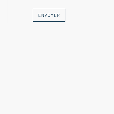
dépenses annuelles d'énergie pour un usage 
l'année 2021 : entre 590.00 et 850.00 €. Le
ENVOYER
exposé sont disponibles sur le site Géoris