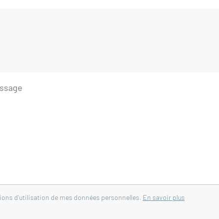
Mollans-sur-l'Ouvèze - Pierrelongue
tions d'utilisation de mes données personnelles.
En savoir plus
 énergie E, Classe climat B Montant moyen estimé d