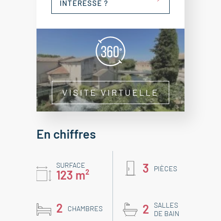
INTÉRESSE ?
VISITE VIRTUELLE
En chiffres
SURFACE
3
PIÈCES
123 m²
2
SALLES
2
CHAMBRES
DE BAIN