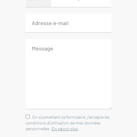
--- Entrée privative
---Emplacement vélo
Agence Immobilière Isle sur la
Sorgue - Pays des Sorgues et des
Monts de Vaucluse - Provence -
Luberon
En soumettant ce formulaire, j'accepte les
conditions d'utilisation de mes données
personnelles.
En savoir plus