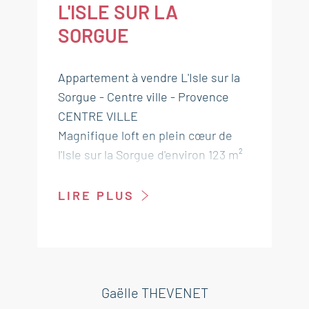
L'ISLE SUR LA
SORGUE
Appartement à vendre L'Isle sur la
Sorgue - Centre ville - Provence
CENTRE VILLE
Magnifique loft en plein cœur de
l'Isle sur la Sorgue d'environ 123 m²
avec une vue "verdoyante" sur la
Sorgue. Cet appartement
LIRE PLUS
entièrement rénové avec des
matériaux de qualité, vous offrira
de grands espaces et une belle
hauteur sous plafond. Il est équipé
d'une pompe à chaleur (chaud/
Gaëlle THEVENET