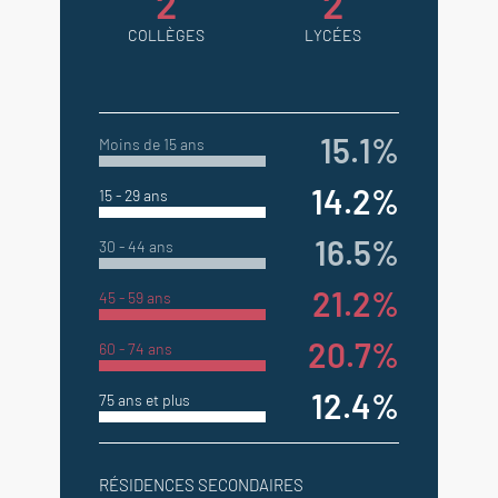
2
2
COLLÈGES
LYCÉES
15.1%
Moins de 15 ans
14.2%
15 - 29 ans
16.5%
30 - 44 ans
21.2%
45 - 59 ans
20.7%
60 - 74 ans
12.4%
75 ans et plus
RÉSIDENCES SECONDAIRES