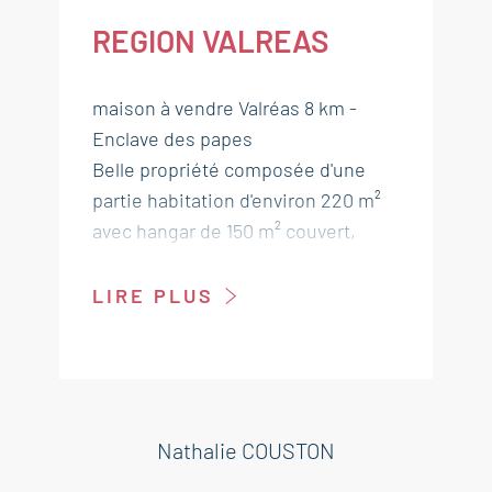
REGION VALREAS
maison à vendre Valréas 8 km -
Enclave des papes
Belle propriété composée d'une
partie habitation d'environ 220 m²
avec hangar de 150 m² couvert,
parking sur terrain clos et arboré de
3404 m². Ce bien situé dans un
LIRE PLUS
village provençal vous séduira par
son environnement campagne,
agréable mais non isolé.
---Rez-de-chaussée
Nathalie COUSTON
Entrée 14 m²