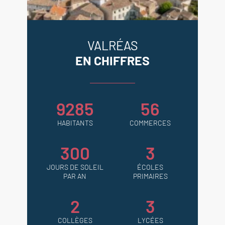
VALRÉAS
EN CHIFFRES
9285
56
HABITANTS
COMMERCES
300
3
JOURS DE SOLEIL
ÉCOLES
PAR AN
PRIMAIRES
2
3
COLLÈGES
LYCÉES