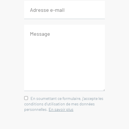
Salle de bains - WC 3.50 m²
---Partie indépendante
Séjour - cuisine 16 m²
Couloir 2.50 m²
Bureau 8 m²
Cuisine 14 m²
Salle de bains - WC 4.50 m²
---Cave 21 m²
---Garage avec mezzanine 45 m²
---2 hangars 32 et 120 m²
En soumettant ce formulaire, j'accepte les
---Bassin
conditions d'utilisation de mes données
personnelles.
En savoir plus
Immobilier Valréas Enclave des
papes - Vaucluse