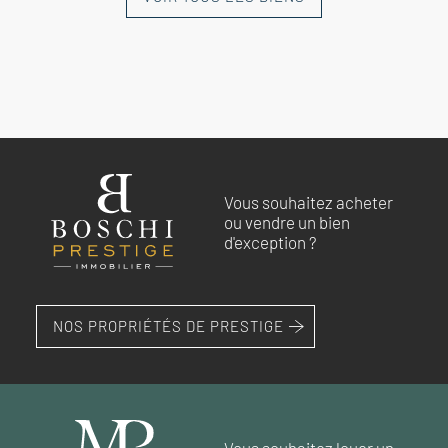
NOUVEAUTÉ
NOUVEAUTÉ
NOUVEAUTÉ
COMPROMIS
NOUVEAUTÉ
SIGNÉ
EXCLUSIVITÉ
EXCLUSIVITÉ
Vous souhaitez acheter
NYONS
NYONS
NYONS
NYONS
NYONS
ou vendre un bien
Villa avec terrain boisé et
Charmante villa de plain-pied
Belle villa sur vaste terrain avec
Villa dans un charmant village
Villa de plain-pied avec terrasse
d'exception ?
ruisseau à Nyons
région Nyons
vue ouverte région Nyons
provençal
couverte à Nyons.
349 000 €
329 000 €
329 000 €
370 000 €
349 000 €
NOS PROPRIÉTÉS DE PRESTIGE
RÉF. 018983
RÉF. 019046
RÉF. 018880
RÉF. 018670
RÉF. 018274
104 m²
3
chambres
terrain 7 530 m²
115 m²
3
chambres
terrain 735 m²
94 m²
1
120 m²
145 m²
piscine
2
3
3
chambres
chambres
chambres
terrain 1 714 m²
terrain 979 m²
terrain 373 m²
Vous souhaitez louer un