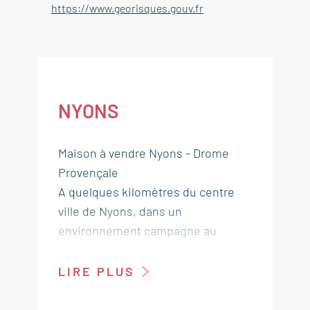
https://www.georisques.gouv.fr
NYONS
Maison à vendre Nyons - Drome
Provençale
A quelques kilomètres du centre
ville de Nyons, dans un
environnement campagne au
calme, maison entièrement
restaurée dans les années 2000 sur
LIRE PLUS
un terrain arboré de 6 700 m².
Nombreuses dépendances.