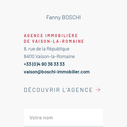
arboré d'environ 1300m² avec un
bassin et un garage de 55m².
Cette villa est à vendre à l'agence
Fanny BOSCHI
Boschi immobilier de Vaison la
Romaine.
AGENCE IMMOBILIÈRE
La villa comprend :
DE VAISON-LA-ROMAINE
---Rez de chaussée---
8, rue de la République
Entrée 15m²
84110 Vaison-la-Romaine
Cuisine ouverte 11,5m²
+33 (0)4 90 36 33 33
Salon 30m²
vaison@boschi-immobilier.com
Dégagement 6m²
WC 1.5m²
DÉCOUVRIR L'AGENCE
Chambre avec placards 13.5m²
Suite parentale avec salle d'eau
14.5m²
Bureau 17.5m²