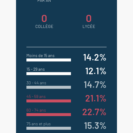
PAR AN
0
0
COLLÈGE
LYCÉE
14.2%
Moins de 15 ans
12.1%
15 - 29 ans
14.7%
30 - 44 ans
21.1%
45 - 59 ans
22.7%
60 - 74 ans
15.3%
75 ans et plus