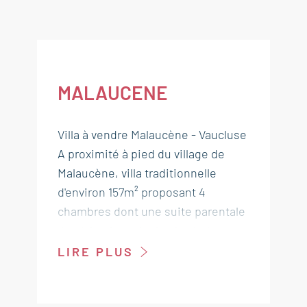
MALAUCENE
Villa à vendre Malaucène - Vaucluse
A proximité à pied du village de
Malaucène, villa traditionnelle
d'environ 157m² proposant 4
chambres dont une suite parentale
de plain pied, ainsi qu'un bel
espace de jour, lumineux, de plus
LIRE PLUS
de 50m². A l'extérieur la terrasse
couverte donne sur un jardin clos et