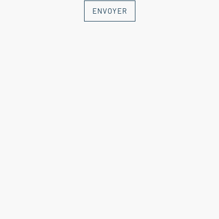
Drôme provençale
ENVOYER