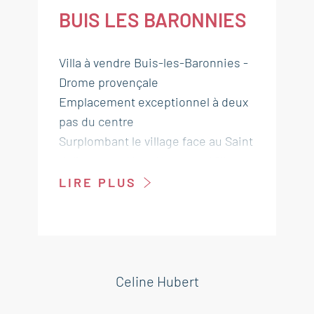
BUIS LES BARONNIES
Villa à vendre Buis-les-Baronnies -
Drome provençale
Emplacement exceptionnel à deux
pas du centre
Surplombant le village face au Saint
Julien et au Mont Ventoux , Villa de
caractère avec piscine implantée
LIRE PLUS
dans un verger d'oliviers de 2600
m². 4 chambres, un apparentement
indépendant. Travaux de
modernisation à prévoir. Exposition
SUD
Celine Hubert