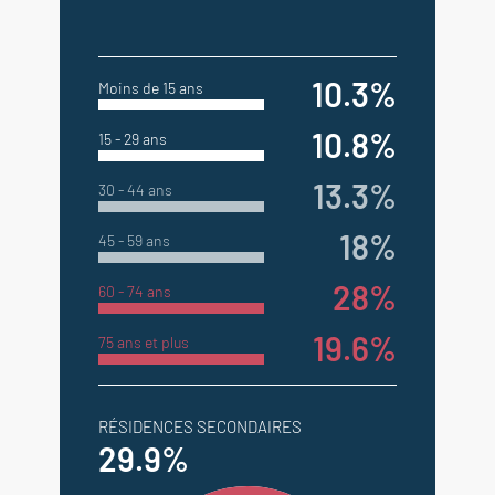
10.3%
Moins de 15 ans
10.8%
15 - 29 ans
13.3%
30 - 44 ans
18%
45 - 59 ans
28%
60 - 74 ans
19.6%
75 ans et plus
RÉSIDENCES SECONDAIRES
29.9%