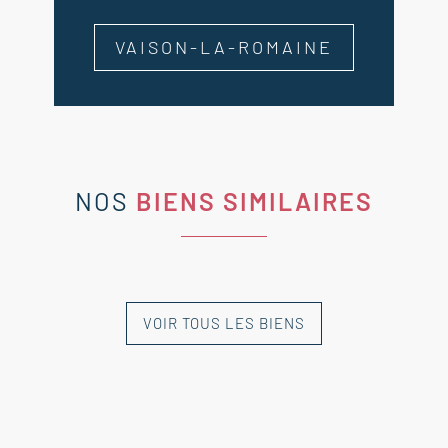
VAISON-LA-ROMAINE
NOS
BIENS SIMILAIRES
VOIR TOUS LES BIENS
NOUVEAUTÉ
NOUVEAUTÉ
NOUVEAUTÉ
NOUVEAUTÉ
NOUVEAUTÉ
EXCLUSIVITÉ