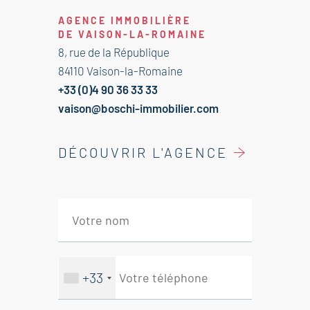
Ce terrain est à vendre à l'agence
AGENCE IMMOBILIÈRE
Boschi Immobilier de Vaison la
DE VAISON-LA-ROMAINE
Romaine - 84110.
8, rue de la République
84110 Vaison-la-Romaine
Agence immobilière Vaison la
+33 (0)4 90 36 33 33
Romaine, Entrechaux, Crestet.
vaison@boschi-immobilier.com
Honoraires à la charge du vendeur.
DÉCOUVRIR L'AGENCE
Les informations sur les risques
auxquels ce bien est exposé sont
disponibles sur le site Géorisques :
georisques.gouv.fr.
+33