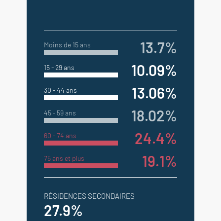
13.7%
Moins de 15 ans
10.09%
15 - 29 ans
13.06%
30 - 44 ans
18.02%
45 - 59 ans
24.4%
60 - 74 ans
19.1%
75 ans et plus
RÉSIDENCES SECONDAIRES
27.9%