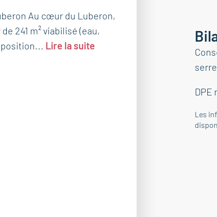
Luberon Au cœur du Luberon,
 de 241 m² viabilisé (eau,
Bil
 position...
Lire la suite
Cons
serre
DPE 
Les in
dispon