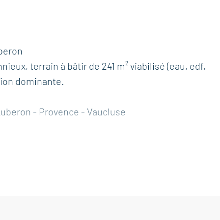
uberon
eux, terrain à bâtir de 241 m² viabilisé (eau, edf,
tion dominante.
 Luberon - Provence - Vaucluse