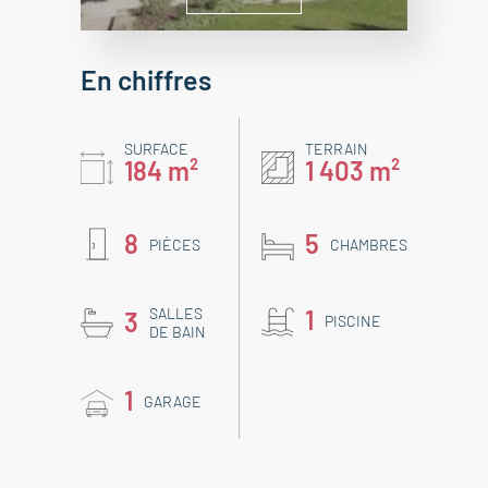
En chiffres
SURFACE
TERRAIN
184 m²
1 403 m²
8
5
PIÈCES
CHAMBRES
SALLES
1
3
PISCINE
DE BAIN
1
GARAGE