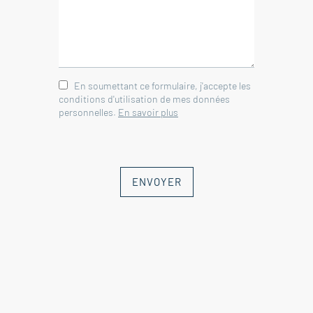
sable/ traitement a chlore)
---Auvent/pièce d'été 9m²
---Abri outils / forage
---Local technique 4m²
En soumettant ce formulaire, j'accepte les
---Abri voiture 24m²
conditions d'utilisation de mes données
---Garage 23.5m²
personnelles.
En savoir plus
Immobilier Vaison la Romaine -
Vaucluse
ENVOYER