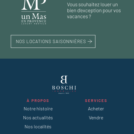
210 m²
245 m²
5
4
chambres
chambres
terrain 20 355 m²
terrain 553 m²
Vous souhaitez louer un
150 m²
4
chambres
terrain 2 706 m²
bien d'exception pour vos
1
piscine
vacances ?
NOS LOCATIONS SAISONNIÈRES
À PROPOS
SERVICES
Notre histoire
Acheter
Nos actualités
Vendre
Nos localités