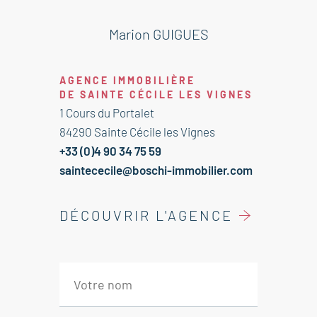
Cuisine avec salle à manger 37 m²
Salon 22 m²
Marion GUIGUES
WC avec cellier 6 m²
AGENCE IMMOBILIÈRE
--- Appartement indépendant
DE SAINTE CÉCILE LES VIGNES
Hall 6 m²
1 Cours du Portalet
Cuisine avec salle à manger 24 m²
84290 Sainte Cécile les Vignes
Chambre avec douche et WC 25 m²
+33 (0)4 90 34 75 59
Chambre 26 m²
saintececile@boschi-immobilier.com
Salle de bains avec douche et WC 11
m²
DÉCOUVRIR L'AGENCE
--- Premier étage
Chambre avec salle de bains et WC
63 m²
Chambre 22 m²