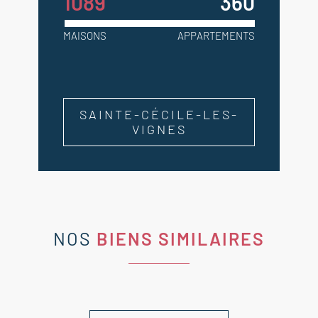
1089
360
MAISONS
APPARTEMENTS
SAINTE-CÉCILE-LES-
VIGNES
NOS
BIENS SIMILAIRES