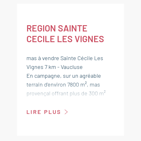
REGION SAINTE
CECILE LES VIGNES
mas à vendre Sainte Cécile Les
Vignes 7 km - Vaucluse
En campagne, sur un agréable
terrain d'environ 7800 m², mas
provençal offrant plus de 300 m²
avec appartement indépendant et
plus de 430 m² de dépendances.
LIRE PLUS
--- Rez de chaussée
Hall 4.5 m²