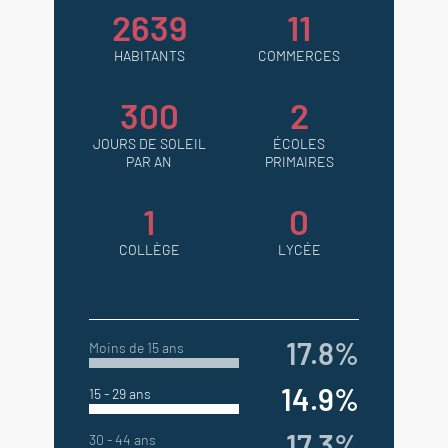
2639
11
HABITANTS
COMMERCES
300
2
JOURS DE SOLEIL
ÉCOLES
PAR AN
PRIMAIRES
1
0
COLLÈGE
LYCÉE
17.8%
Moins de 15 ans
14.9%
15 - 29 ans
17.3%
30 - 44 ans