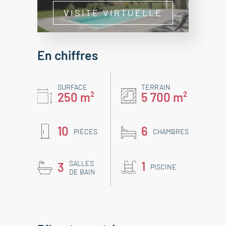
VISITE VIRTUELLE
En chiffres
SURFACE
TERRAIN
250 m²
5 700 m²
10
6
PIÈCES
CHAMBRES
SALLES
1
3
PISCINE
DE BAIN