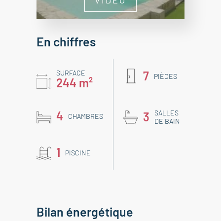
En chiffres
SURFACE
7
PIÈCES
244 m²
4
SALLES
3
CHAMBRES
DE BAIN
1
PISCINE
Bilan énergétique