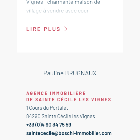
Vignes , charmante maison de
village à vendre avec cour
composée de 2 appartements avec
possibilité d'en créer un 3 ème.
LIRE PLUS
Cette maison offre aussi le
potentiel d'une grande maison de
famille avec 126 m² au total plus des
pièces à rénover pour agrandir.
Grand Potentiel.
Pauline BRUGNAUX
Cette maison de village est à
vendre à l'agence BOSCHI
AGENCE IMMOBILIÈRE
IMMOBILIER de Sainte Cécile les
DE SAINTE CÉCILE LES VIGNES
Vignes - 84290.
1 Cours du Portalet
84290 Sainte Cécile les Vignes
---REZ DE CHAUSSÉE---
+33 (0)4 90 34 75 59
Appartement 1
saintececile@boschi-immobilier.com