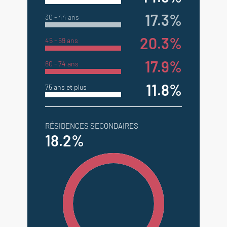
17.3%
30 - 44 ans
20.3%
45 - 59 ans
17.9%
60 - 74 ans
11.8%
75 ans et plus
RÉSIDENCES SECONDAIRES
18.2%