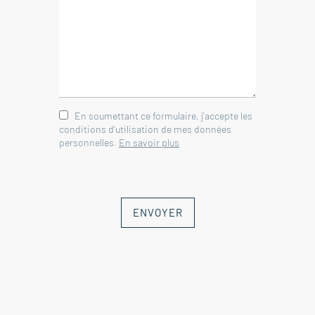
Pièce à rénover avec entrée
indépendante 40 m²
Grenier pouvant être aménagé
environ 60 m²
En soumettant ce formulaire, j'accepte les
Agence Immobilière Sainte Cécile
conditions d'utilisation de mes données
les Vignes- Vaucluse
personnelles.
En savoir plus
ENVOYER