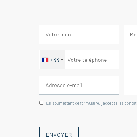
- Deuxième étage - Loué 375€ par mois c
Pallier 3 m²
Studio avec séjour, cuisine, salle d'eau et
- Troisième étage - Loué 375€ par mois c
Pallier 2 m²
+33
Studio sous pentes avec séjour, cuisine, s
Immobilier Buis Les Baronnies - Drôme P
En soumettant ce formulaire, j'accepte les condi
ENVOYER