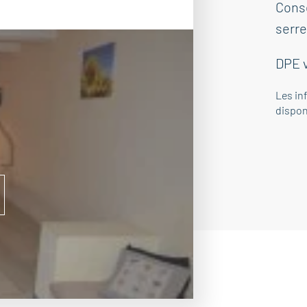
Cons
serre
DPE 
Les in
dispon