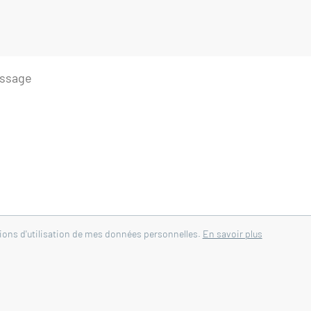
harges comprises
 WC 30 m²
harges comprises
alle d'eau et WC 26 m²
rovençale
tions d'utilisation de mes données personnelles.
En savoir plus