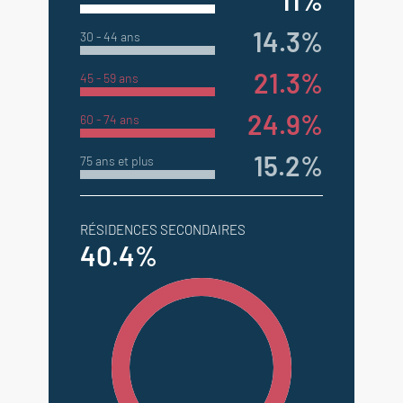
11%
14.3%
30 - 44 ans
21.3%
45 - 59 ans
24.9%
60 - 74 ans
15.2%
75 ans et plus
RÉSIDENCES SECONDAIRES
40.4%