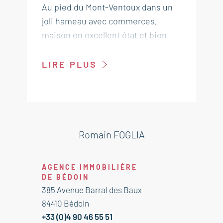
Au pied du Mont-Ventoux dans un
joli hameau avec commerces,
maison en excellent état et bien
exposé. Idéal pied à terre ou
location saisonnière. A découvrir !
LIRE PLUS
Salle à manger cuisine équipée 15
m²
Salon 10 m²
Salle d'eau wc 7 m²
Romain FOGLIA
---Etage---
Chambre avec placard 14.5 m²
AGENCE IMMOBILIÈRE
DE BÉDOIN
Abri pour vélo 4.5 m²
385 Avenue Barral des Baux
84410 Bédoin
Immobilier Bedoin - Mont-Ventoux
+33 (0)4 90 46 55 51