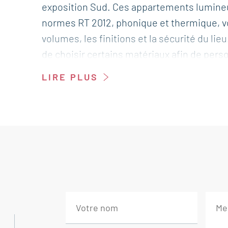
exposition Sud. Ces appartements lumineu
normes RT 2012, phonique et thermique, vou
volumes, les finitions et la sécurité du lie
de choisir certains matériaux afin de pers
vendre à l'agence Boschi Immobilier de Va
LIRE PLUS
---A partir de 163 965 € ---
Immobilier Valréas Enclave des papes - V