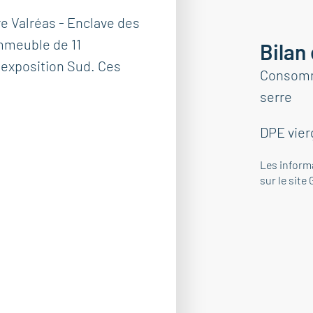
e Valréas - Enclave des
mmeuble de 11
Bilan
e exposition Sud. Ces
Consomma
serre
DPE vier
Les inform
sur le site