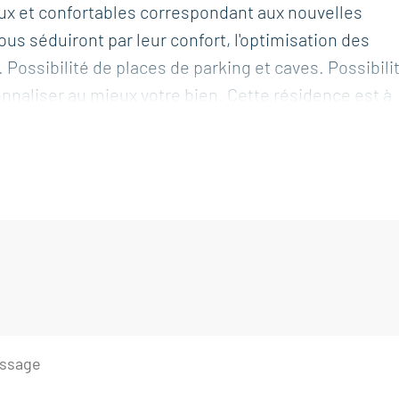
x et confortables correspondant aux nouvelles
s séduiront par leur confort, l'optimisation des
u. Possibilité de places de parking et caves. Possibili
onnaliser au mieux votre bien. Cette résidence est à
lréas, 84600.
aucluse