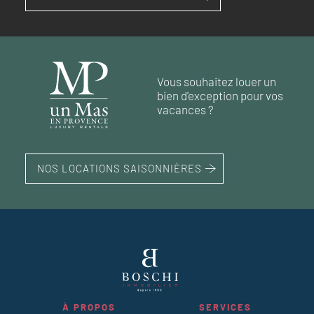
RÉF. 017444
RÉF. 018884
RÉF. 019115
RÉF. 017833
95 m²
Vous souhaitez louer un
87 m²
230 m²
112 m²
terrain 4 120 m²
bien d'exception pour vos
vacances ?
NOS LOCATIONS SAISONNIÈRES
À PROPOS
SERVICES