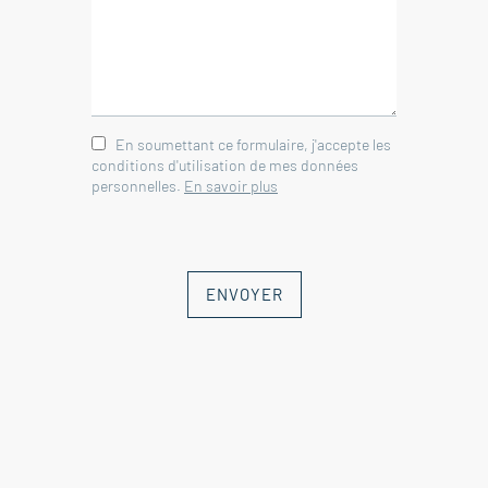
Vaison-La-Romaine 84110.
Immobilier Vaison-la-Romaine -
Vaucluse
En soumettant ce formulaire, j'accepte les
conditions d'utilisation de mes données
personnelles.
En savoir plus
ENVOYER