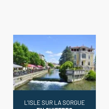
Hall avec couloir 5.5 m²
Cellier 2 m²
Salle d'eau avec WC 4.5 m²
Salon/Salle à manger/Cuisine 25.5
m²
Chambre 10.5 m²
---Balcon 4.5 m²
---APPARTEMENT n°6
Hall avec couloir 6 m²
Cellier 2 m²
Salle d'eau avec WC 4.5 m²
Salon/Salle à manger/Cuisine 26 m²
Chambre 10.5 m²
---Balcon 4.5 m²
L’ISLE SUR LA SORGUE