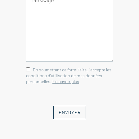
---APPARTEMENT n°2
Hall avec couloir 6 m²
Cellier 2 m²
Salle d'eau avec WC 5 m²
Salon/Salle à manger/Cuisine 24 m²
Chambre 10.5 m²
---Terrasse 4.5 m²
En soumettant ce formulaire, j'accepte les
---Jardin 60 m²
conditions d'utilisation de mes données
personnelles.
En savoir plus
---APPARTEMENT n°3
Hall avec couloir 6 m²
Cellier 2 m²
ENVOYER
Salle d'eau avec WC 4.5 m²
Salon/Salle à manger/Cuisine 24.5
m²