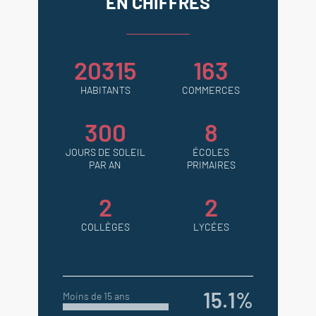
EN CHIFFRES
Agence immobilière de Prestige
L'Isle sur la Sorgue - Pays des
Sorgues et Monts de Vaucluse
20315
163
HABITANTS
COMMERCES
300
8
JOURS DE SOLEIL
ÉCOLES
PAR AN
PRIMAIRES
2
2
COLLÈGES
LYCÉES
15.1%
Moins de 15 ans