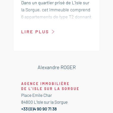
Dans un quartier prisé de L'Isle sur
la Sorgue, cet immeuble comprend
6 appartements de type T2 donnant
soit sur une terrasse avec petit
jardin soit sur un balcon.
LIRE PLUS
La résidence est sécurisée et a été
construite sur un terrain d'environ
800 m². Chaque appartement
comprend un hall avec penderie, un
cellier, un grand salon / salle à
Alexandre ROGER
manger avec cuisine équipée un
chambre avec dressing et une salle
AGENCE IMMOBILIÈRE
d'eau. Les appartements disposent
DE L’ISLE SUR LA SORGUE
également chacun d'une cave / box
Place Emile Char
et d'une place de parking. Très bon
84800 L’Isle sur la Sorgue
rendement locatif. Idéal
+33 (0)4 90 90 71 38