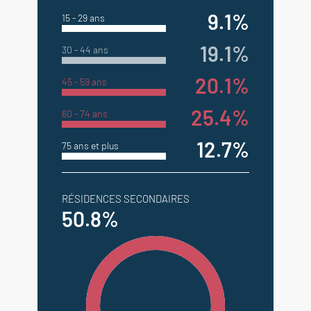
9.1%
15 - 29 ans
19.1%
30 - 44 ans
20.1%
45 - 59 ans
25.4%
60 - 74 ans
12.7%
75 ans et plus
RÉSIDENCES SECONDAIRES
50.8%