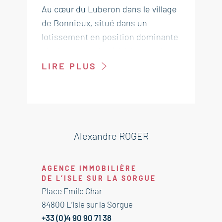
Au cœur du Luberon dans le village
de Bonnieux, situé dans un
lotissement en position dominante
plusieurs terrains à bâtir à partir de
241m² viabilisés (eau, edf, égout)
LIRE PLUS
Agence immobilière L'isle sur la
Sorgue - Luberon - Provence -
Vaucluse
Alexandre ROGER
AGENCE IMMOBILIÈRE
DE L’ISLE SUR LA SORGUE
Place Emile Char
84800 L’Isle sur la Sorgue
+33 (0)4 90 90 71 38