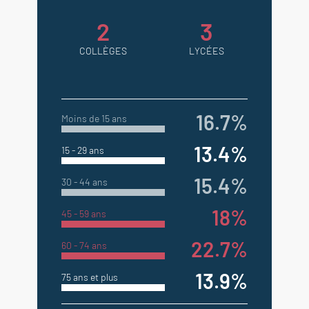
2
3
COLLÈGES
LYCÉES
16.7%
Moins de 15 ans
13.4%
15 - 29 ans
15.4%
30 - 44 ans
18%
45 - 59 ans
22.7%
60 - 74 ans
13.9%
75 ans et plus