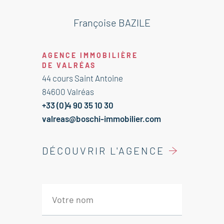
chambres, un bureau et 2 salles de
bains. A voir.
Françoise BAZILE
Appartement
AGENCE IMMOBILIÈRE
---Premier étage
DE VALRÉAS
Entrée 5.50 m²
44 cours Saint Antoine
Pièce de vie avec cuisine 66 m²
84600 Valréas
Couloir 5 m²
+33 (0)4 90 35 10 30
2 chambres avec placard 9.50 et 10
valreas@boschi-immobilier.com
m²
WC 2 m²
DÉCOUVRIR L'AGENCE
Salle de bains 5 m²
---Deuxième étage
Dégagement 6 m²
Dressing 8 m²