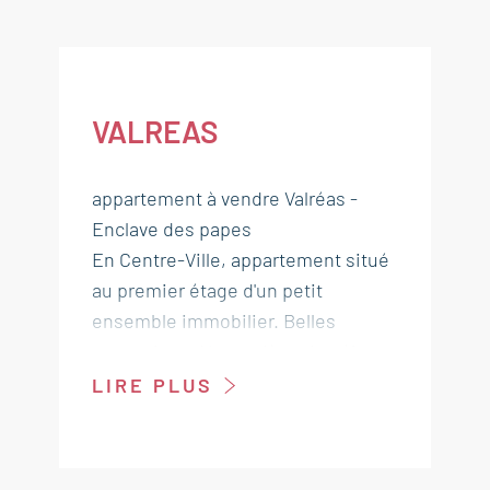
VALREAS
appartement à vendre Valréas -
Enclave des papes
En Centre-Ville, appartement situé
au premier étage d'un petit
ensemble immobilier. Belles
prestations. Vaste pièce de séjour
de 66 m² environ avec cuisine de
LIRE PLUS
belle qualité et très fonctionnelle
avec possibilité de terrasse. Sur
deux niveaux ce bien comprend 3