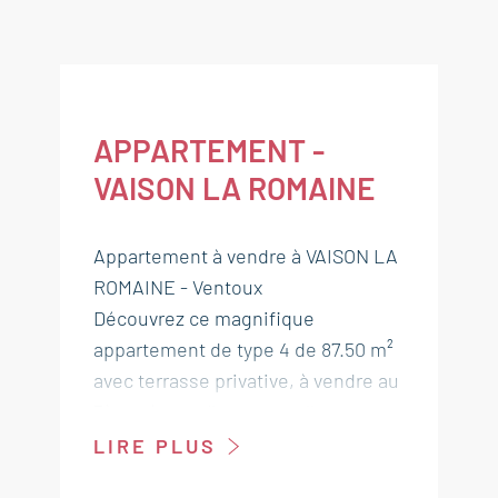
APPARTEMENT -
VAISON LA ROMAINE
Appartement à vendre à VAISON LA
ROMAINE - Ventoux
Découvrez ce magnifique
appartement de type 4 de 87.50 m²
avec terrasse privative, à vendre au
3ème étage d'une nouvelle
résidence située au cœur de Vaison
LIRE PLUS
la Romaine.