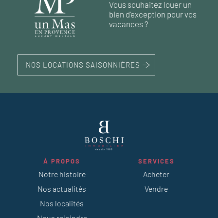
82 m²
2
chambres
Vous souhaitez louer un
107 m²
2
chambres
bien d'exception pour vos
320 m²
8
chambres
vacances ?
75 m²
2
chambres
NOS LOCATIONS SAISONNIÈRES
À PROPOS
SERVICES
Notre histoire
Acheter
Nos actualités
Vendre
Nos localités
Nous rejoindre