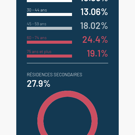
13.06%
30 - 44 ans
18.02%
45 - 59 ans
24.4%
60 - 74 ans
19.1%
75 ans et plus
RÉSIDENCES SECONDAIRES
27.9%