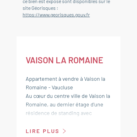
ce bien est exposé sont disponibles sur le
site Géorisques :
https://www.georisques.gouv.fr
VAISON LA ROMAINE
Appartement à vendre à Vaison la
Romaine - Vaucluse
Au cœur du centre ville de Vaison la
Romaine, au dernier étage d'une
résidence de standing avec
ascenseur, superbe appartement
de 90 m² environ offrant 2 terrasses
LIRE PLUS