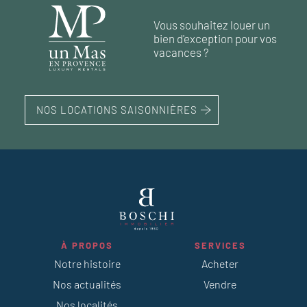
165 m²
3
chambres
Vous souhaitez louer un
60 m²
77 m²
2
1
chambre
chambres
bien d'exception pour vos
136 m²
4
chambres
vacances ?
NOS LOCATIONS SAISONNIÈRES
À PROPOS
SERVICES
Notre histoire
Acheter
Nos actualités
Vendre
Nos localités