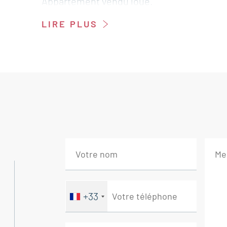
Appartement vendu loué.
Cet appartement est à vendre à l'agence B
LIRE PLUS
Hall 5 m²
Cuisine / Salle à manger / Salon 27 m²
2 chambres de 11 m²
Salle de bains 4 m²
Dégagement 1 m²
WC 1 m²
-Terrasse 15 m²
- 2 Places de parking
+33
Immobilier Sainte Cécile les Vignes - Vau