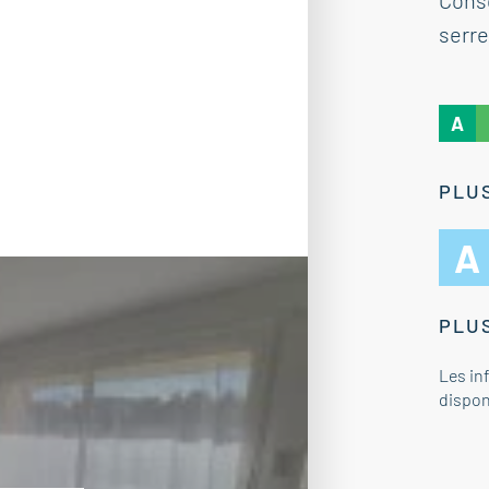
Cons
serre
A
PLUS
A
PLUS
Les in
dispon