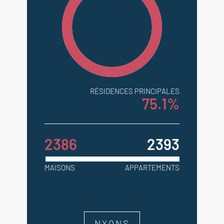
RÉSIDENCES PRINCIPALES
75.1%
2386
2393
MAISONS
APPARTEMENTS
NYONS