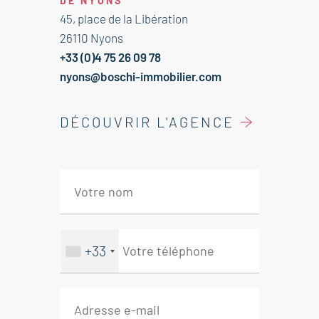
DE NYONS
Séjour 22 m² accès loggia sud
45, place de la Libération
Cuisine 12 m²
26110 Nyons
Chambre 9,5 m²
+33 (0)4 75 26 09 78
Chambre avec penderie 10 m²
nyons@boschi-immobilier.com
Salle de bains 7 m²
WC 2 m²
DÉCOUVRIR L'AGENCE
--Cave
--Parking
Agence immobilière Nyons -
Venterol - Aubres
+33