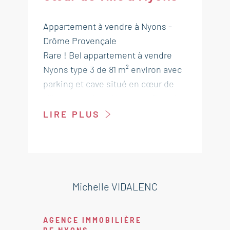
Appartement à vendre à Nyons -
Drôme Provençale
Rare ! Bel appartement à vendre
Nyons type 3 de 81 m² environ avec
parking et cave situé en cœur de
ville et au calme. Venez profitez de
sa belle loggia plein sud donnant
LIRE PLUS
sur un jardin.
Cet appartement est à vendre à
l'agence Boschi Immobilier de Nyon
s- 26110.
Michelle VIDALENC
Il se compose de :
Hall dégagement avec placard 18,5
AGENCE IMMOBILIÈRE
m²