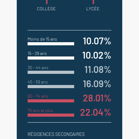
COLLÈGE
LYCÉE
10.07%
Moins de 15 ans
10.02%
15 - 29 ans
11.08%
30 - 44 ans
16.09%
45 - 59 ans
28.01%
60 - 74 ans
22.04%
75 ans et plus
RÉSIDENCES SECONDAIRES