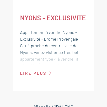
NYONS - EXCLUSIVITE
Appartement à vendre Nyons -
Exclusivité - Drôme Provençale
Situé proche du centre-ville de
Nyons, venez visiter ce très bel
appartement type 4 à vendre, il
offre 86 m² situé au 1er étage d'une
charmante résidence. Il a été
LIRE PLUS
entièrement rénové et est en
parfait état. Vous profiterez de son
exposition plein sud, de la
climatisation réversible dans séjour
et de la cave (19 m²). Cet
Michelle VIDALENC