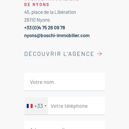
Séjour 31 m² accès terrasse 12 m²
DE NYONS
cuisine équipée 6 m² donnant sur
45, place de la Libération
terrasse
26110 Nyons
2 Chambres de 11 et 12 m²
+33 (0)4 75 26 09 78
Dégagement 2.50 m²
nyons@boschi-immobilier.com
cellier 2 m²
Salle d'eau 4.50 m². WC 1.50 m²
DÉCOUVRIR L'AGENCE
Garage
Immobilier Nyons - Drôme
Provençale
+33