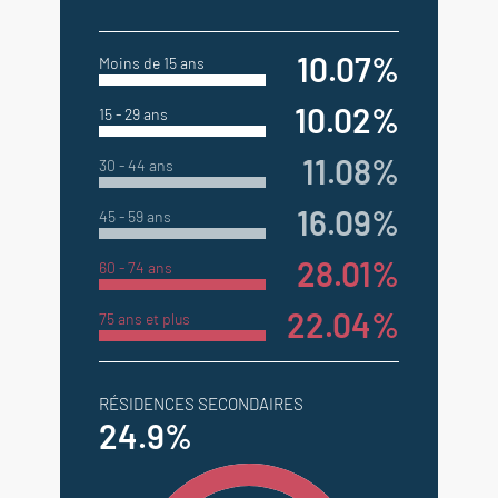
10.07%
Moins de 15 ans
10.02%
15 - 29 ans
11.08%
30 - 44 ans
16.09%
45 - 59 ans
28.01%
60 - 74 ans
22.04%
75 ans et plus
RÉSIDENCES SECONDAIRES
24.9%