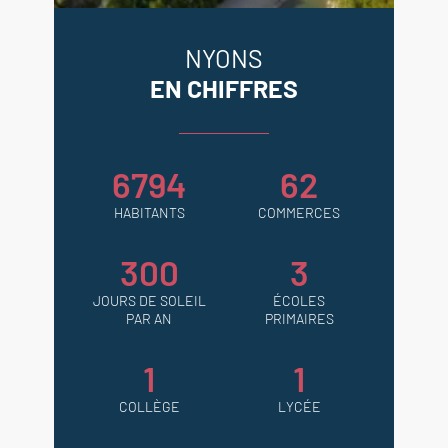
NYONS
EN CHIFFRES
6794
62
HABITANTS
COMMERCES
300
3
JOURS DE SOLEIL
ÉCOLES
PAR AN
PRIMAIRES
1
1
COLLÈGE
LYCÉE