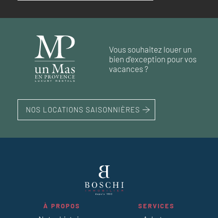
RÉF. 017311
RÉF. 019090
RÉF. 018800
77 m²
2
chambres
165 m²
3
chambres
Vous souhaitez louer un
177 m²
60 m²
77 m²
2
1
3
chambre
chambres
chambres
bien d'exception pour vos
vacances ?
NOS LOCATIONS SAISONNIÈRES
À PROPOS
SERVICES