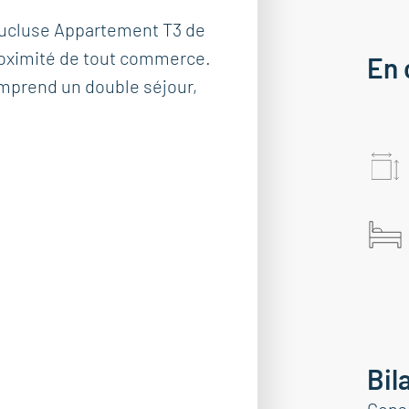
ucluse Appartement T3 de
roximité de tout commerce.
En 
mprend un double séjour,
Bil