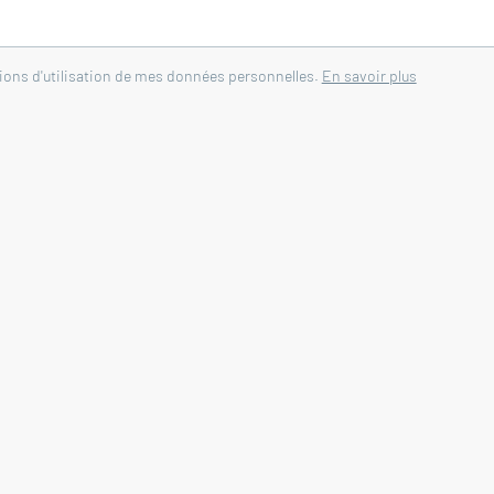
tions d'utilisation de mes données personnelles.
En savoir plus
ème collectif inclus dans les charges de copropriété