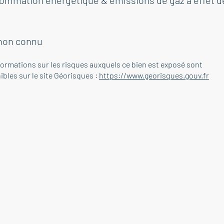
ommation énergétique & émissions de gaz à effet d
non connu
formations sur les risques auxquels ce bien est exposé sont
ibles sur le site Géorisques :
https://www.georisques.gouv.fr