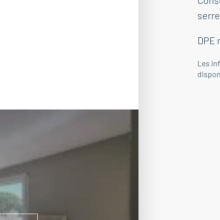
Cons
serre
DPE 
Les in
dispon