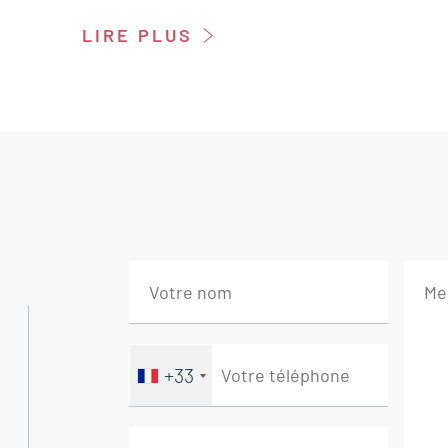
L'appartement comprend :
LIRE PLUS
Entrée 8 m²
Cuisine 9,70 m²
Séjour 30,30 m²
Dégagement 4 m²
Wc 1,30 m²
Salle de bains 5,30 m²
Chambre 12,60 m²
Chambre 11,40 m²
Dressing 2,15 m²
---Bien en copropriété avec 128 lots dont :
+33
42 emplacements de parking répartis entre
40 lots d'habitations répartis dans les dif