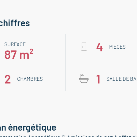
chiffres
4
SURFACE
PIÈCES
87 m²
2
1
CHAMBRES
SALLE DE BA
an énergétique