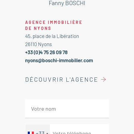
de magnifiques tilleuls. Des travaux
Fanny BOSCHI
de rénovation sont à prévoir. Vous
apprécierez le cadre et le potentiel
AGENCE IMMOBILIÈRE
de cette maison !
DE NYONS
45, place de la Libération
Cette maison est à vendre à
26110 Nyons
l'agence Boschi Immobilier de
+33 (0)4 75 26 09 78
Nyons - 26110.
nyons@boschi-immobilier.com
---Rez de chaussée---
DÉCOUVRIR L'AGENCE
Entrée 2.5m²
Cuisine 22m²
Séjour avec cheminée 20.5m²
Remise avec salle d'eau et WC 38m²
---1er étage---
+33