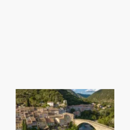
charge de l'acquéreur. Prix hors
honoraires 518 000 €. Non soumis
au DPE. Les informations sur les
risques auxquels ce bien est
exposé sont disponibles sur le site
Géorisques : georisques.gouv.fr.