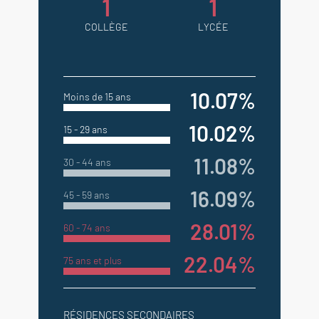
1
1
COLLÈGE
LYCÉE
10.07%
Moins de 15 ans
10.02%
15 - 29 ans
11.08%
30 - 44 ans
16.09%
45 - 59 ans
28.01%
60 - 74 ans
22.04%
75 ans et plus
RÉSIDENCES SECONDAIRES