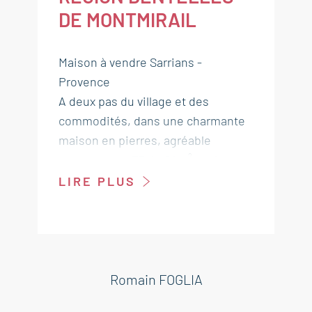
DE MONTMIRAIL
Maison à vendre Sarrians -
Provence
A deux pas du village et des
commodités, dans une charmante
maison en pierres, agréable
appartement T3 de 94m² environ en
rez de jardin avec cour et parking.
LIRE PLUS
Très bon état. Calme et charme !! A
découvrir !!
---Rez-de-chaussée---
Salon cuisine Us équipée 53m²
Romain FOGLIA
Chambre / Bureau avec dressing