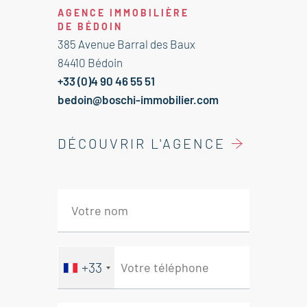
18m²
AGENCE IMMOBILIÈRE
Chambre 10.50m²
DE BÉDOIN
Dégagement 7m²
385 Avenue Barral des Baux
Salle d'eau 5m²
84410 Bédoin
Wc 1m²
+33 (0)4 90 46 55 51
bedoin@boschi-immobilier.com
---Terrasse 70m²
---Parking privatif
DÉCOUVRIR L'AGENCE
Agence immobilière Bédoin - Mont-
Ventoux
+33