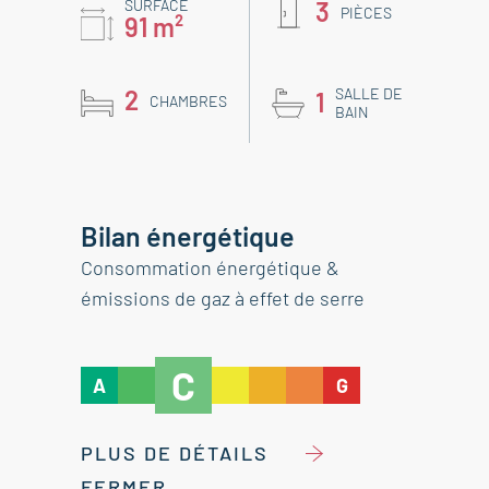
SURFACE
3
PIÈCES
91 m²
2
SALLE DE
1
CHAMBRES
BAIN
Bilan énergétique
Consommation énergétique &
émissions de gaz à effet de serre
C
A
G
PLUS DE DÉTAILS
FERMER