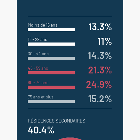
13.3%
Moins de 15 ans
11%
15 - 29 ans
14.3%
30 - 44 ans
21.3%
45 - 59 ans
24.9%
60 - 74 ans
15.2%
75 ans et plus
RÉSIDENCES SECONDAIRES
40.4%