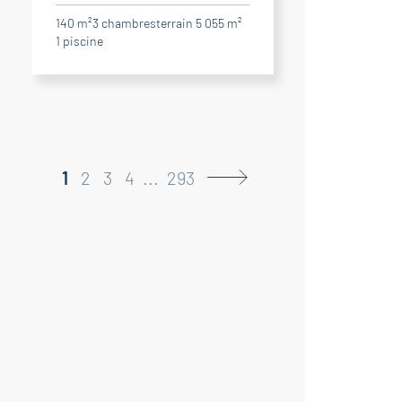
140 m²
3
chambres
terrain 5 055 m²
1
piscine
1
2
3
4
...
293