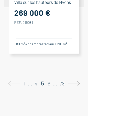
Villa sur les hauteurs de Nyons
269 000 €
RÉF. 019081
80 m²
3
chambres
terrain 1 210 m²
1
...
4
5
6
...
78