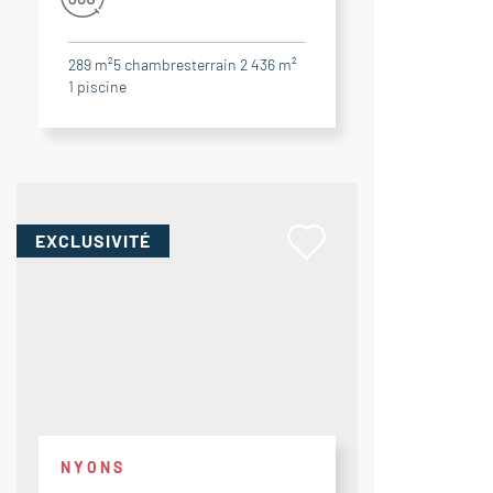
289 m²
5
chambres
terrain 2 436 m²
1
piscine
EXCLUSIVITÉ
NYONS