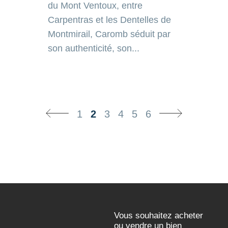
1
2
3
4
5
6
Vous souhaitez acheter
ou vendre un bien
d'exception ?