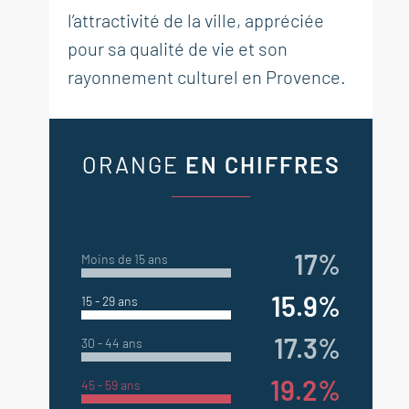
l’attractivité de la ville, appréciée
pour sa qualité de vie et son
rayonnement culturel en Provence.
ORANGE
EN CHIFFRES
17%
Moins de 15 ans
15.9%
15 - 29 ans
17.3%
30 - 44 ans
19.2%
45 - 59 ans