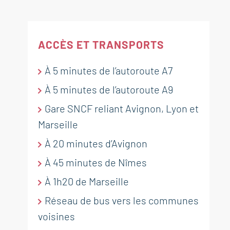
ACCÈS ET TRANSPORTS
À 5 minutes de l’autoroute A7
ORANGE
ORANGE
ORANGE
ORANGE
ORANGE
À 5 minutes de l’autoroute A9
Mas avec piscine à Orange
Appartement spacieux et
Appartement avec ascenceur
Appartement à ORANGE
Villa de caractère sur un
Gare SNCF reliant Avignon, Lyon et
rénové dans le centre ville
dans une Résidence sécurisée à
immense terrain avec garage
299 000 €
211 000 €
Marseille
d'Orange
Orange
en campagne d'Orange
RÉF. 017579
RÉF. 018538
213 000 €
120 000 €
450 000 €
À 20 minutes d’Avignon
À 45 minutes de Nîmes
RÉF. 019154
RÉF. 019056
RÉF. 019037
164 m²
5
chambres
terrain 200 m²
À 1h20 de Marseille
51 m²
1
chambre
1
piscine
Réseau de bus vers les communes
122 m²
3
chambres
35 m²
134 m²
1
3
chambre
chambres
terrain 7 030 m²
voisines