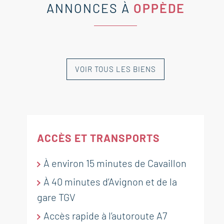
ANNONCES À
OPPÈDE
VOIR TOUS LES BIENS
NOUVEAUTÉ
NOUVEAUTÉ
ACCÈS ET TRANSPORTS
À environ 15 minutes de Cavaillon
OPPÈDE
OPPÈDE
À 40 minutes d’Avignon et de la
Magnifique mas en pierre avec
Charmante maison
gare TGV
piscine, jardin privatif et vue sur
traditionnelle avec garage,
Accès rapide à l’autoroute A7
le Luberon
terrasses et vue imprenable sur