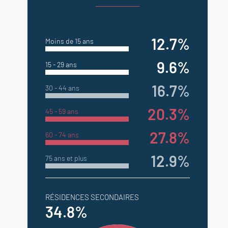
12.7%
Moins de 15 ans
9.6%
15 - 29 ans
16.7%
30 - 44 ans
20.3%
45 - 59 ans
27.8%
60 - 74 ans
12.9%
75 ans et plus
RÉSIDENCES SECONDAIRES
34.8%