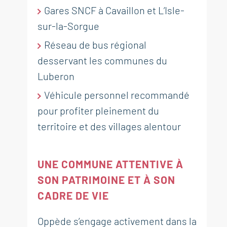
le massif du Luberon à Oppède
1 117 000 €
Gares SNCF à Cavaillon et L’Isle-
630 000 €
sur-la-Sorgue
RÉF. 019099
Réseau de bus régional
RÉF. 018292
desservant les communes du
175 m²
3
chambres
terrain 33 200 m²
Luberon
1
piscine
161 m²
3
chambres
terrain 905 m²
Véhicule personnel recommandé
pour profiter pleinement du
territoire et des villages alentour
UNE COMMUNE ATTENTIVE À
SON PATRIMOINE ET À SON
CADRE DE VIE
Oppède s’engage activement dans la