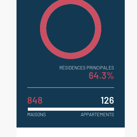
RÉSIDENCES PRINCIPALES
64.3%
848
126
MAISONS
APPARTEMENTS