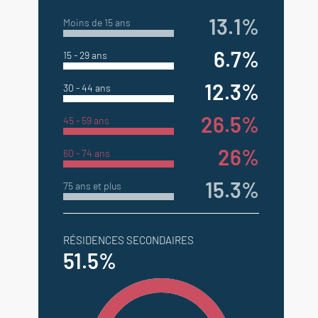
13.1%
Moins de 15 ans
6.7%
15 - 29 ans
12.3%
30 - 44 ans
26.5%
45 - 59 ans
26%
60 - 74 ans
15.3%
75 ans et plus
RÉSIDENCES SECONDAIRES
51.5%