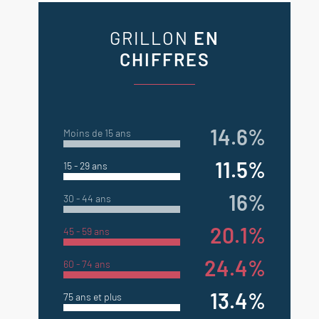
GRILLON
EN
CHIFFRES
14.6%
Moins de 15 ans
11.5%
15 - 29 ans
16%
30 - 44 ans
20.1%
45 - 59 ans
24.4%
60 - 74 ans
13.4%
75 ans et plus