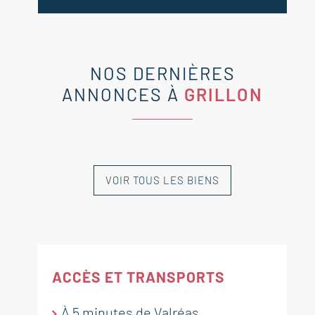
NOS DERNIÈRES
ANNONCES À
GRILLON
VOIR TOUS LES BIENS
NOUVEAUTÉ
NOUVEAUTÉ
NOUVEAUTÉ
VENDU
PAR L'AGENCE
EXCLUSIVITÉ
ACCÈS ET TRANSPORTS
À 5 minutes de Valréas