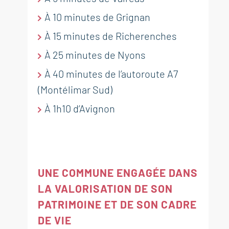
GRILLON
GRILLON
GRILLON
GRILLON
À 10 minutes de Grignan
Authentique bâtisse en pierre
Villa avec terrain attenant dans
Maison avec terrain attenant à
Maison de village avec jardin et
À 15 minutes de Richerenches
avec jardin et piscine région
quartier résidentiel en
Grillon.
garage à vendre à Grillon.
Valréas
Exclusivité à Grillon
À 25 minutes de Nyons
295 000 €
215 000 €
550 000 €
195 000 €
À 40 minutes de l’autoroute A7
RÉF. 018876
RÉF. 016606
(Montélimar Sud)
RÉF. 018936
RÉF. 018982
À 1h10 d’Avignon
116 m²
76 m²
3
4
chambres
chambres
terrain 275 m²
terrain 404 m²
249 m²
7
chambres
terrain 1 700 m²
80 m²
2
chambres
terrain 500 m²
1
piscine
UNE COMMUNE ENGAGÉE DANS
LA VALORISATION DE SON
PATRIMOINE ET DE SON CADRE
DE VIE