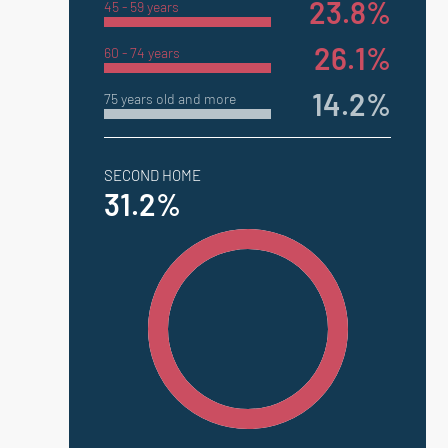
23.8%
45 - 59 years
26.1%
60 - 74 years
14.2%
75 years old and more
SECOND HOME
31.2%