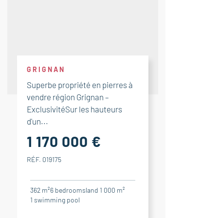
GRIGNAN
Superbe propriété en pierres à
vendre région Grignan –
ExclusivitéSur les hauteurs
d'un...
1 170 000 €
RÉF. 019175
362 m²
6
bedrooms
land 1 000 m²
1
swimming pool