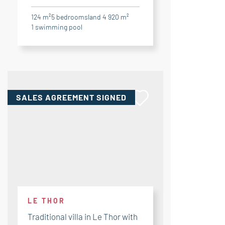
124 m²
5
bedrooms
land 4 920 m²
1
swimming pool
SALES AGREEMENT
SIGNED
LE THOR
Traditional villa in Le Thor with