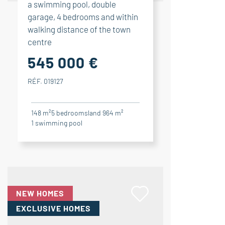
a swimming pool, double
garage, 4 bedrooms and within
walking distance of the town
centre
545 000 €
RÉF. 019127
148 m²
5
bedrooms
land 964 m²
1
swimming pool
NEW HOMES
EXCLUSIVE HOMES