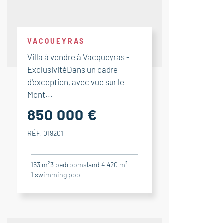
VACQUEYRAS
Villa à vendre à Vacqueyras -
ExclusivitéDans un cadre
d'exception, avec vue sur le
Mont...
850 000 €
RÉF. 019201
163 m²
3
bedrooms
land 4 420 m²
1
swimming pool