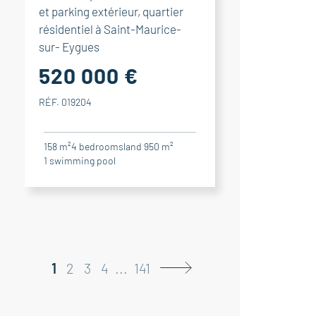
et parking extérieur, quartier
résidentiel à Saint-Maurice-
sur- Eygues
520 000 €
RÉF. 019204
158 m²
4
bedrooms
land 950 m²
1
swimming pool
1
2
3
4
...
141