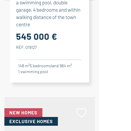
a swimming pool, double
garage, 4 bedrooms and within
walking distance of the town
centre
545 000 €
RÉF. 019127
148 m²
5
bedrooms
land 964 m²
1
swimming pool
NEW HOMES
EXCLUSIVE HOMES