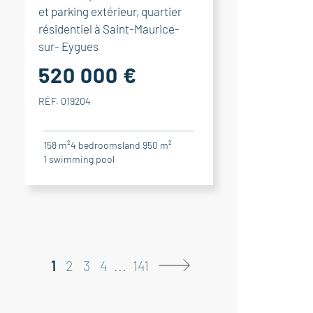
et parking extérieur, quartier
résidentiel à Saint-Maurice-
sur- Eygues
520 000 €
RÉF. 019204
158 m²
4
bedrooms
land 950 m²
1
swimming pool
1
2
3
4
...
141