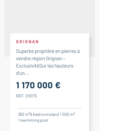
GRIGNAN
Superbe propriété en pierres à
vendre région Grignan –
ExclusivitéSur les hauteurs
d'un...
1 170 000 €
RÉF. 019175
362 m²
6
bedrooms
land 1 000 m²
1
swimming pool