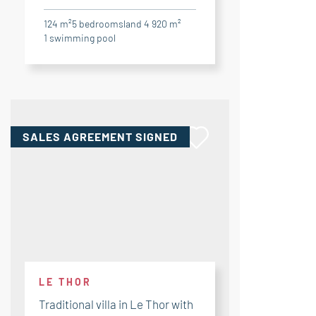
124 m²
5
bedrooms
land 4 920 m²
1
swimming pool
SALES AGREEMENT
SIGNED
LE THOR
Traditional villa in Le Thor with