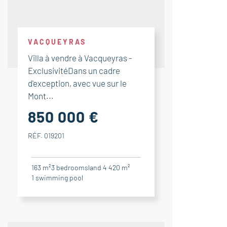
VACQUEYRAS
Villa à vendre à Vacqueyras -
ExclusivitéDans un cadre
d'exception, avec vue sur le
Mont...
850 000 €
RÉF. 019201
163 m²
3
bedrooms
land 4 420 m²
1
swimming pool