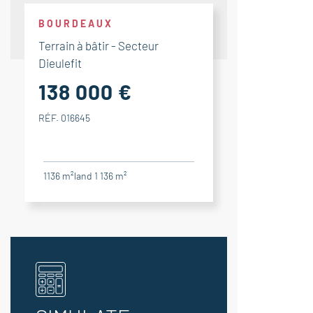
BOURDEAUX
Terrain à bâtir - Secteur
Dieulefit
138 000 €
RÉF. 016645
1136 m²
land 1 136 m²